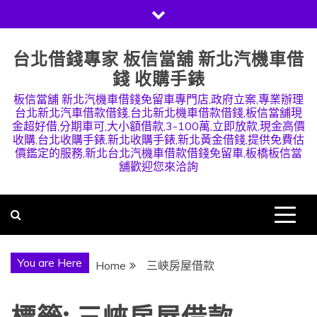
Skip
to
content
台北借錢專家 板信當舖 新北汽機車借
錢 收購手錶
板信當舖 新北汽機車借錢免留車專門店,政府立案,專業辦理
台北新北汽車借款借錢,台北新北機車借款借錢,板信當舖現
金超好借,分期車可,大小額借款,3-100萬,立即放款,現金高價
收購,台北收購手錶,新北收購手錶,新北黃金借錢,提供免費估
價鑑定的服務,新北台北汽機車借款借錢免留車,板橋板信當
舖歡迎您來洽詢
You are Here
Home
三峽房屋借款