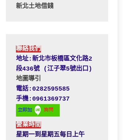
新北土地借錢
聯絡我們
地址:新北市板橋區文化路2
段436號 (江子翠5號出口) 
地圖導引
電話:0282595585
手機:0961369737
營業時間
星期一到星期五每日上午 