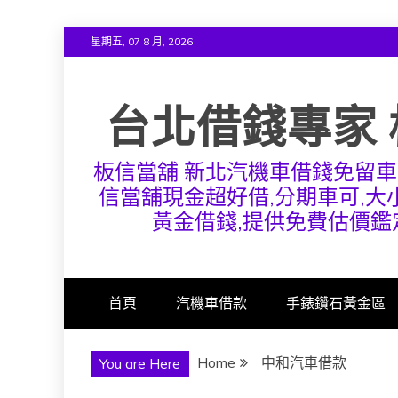
Skip
星期五, 07 8 月, 2026
to
content
台北借錢專家 
板信當舖 新北汽機車借錢免留車
信當舖現金超好借,分期車可,大小
黃金借錢,提供免費估價鑑
首頁
汽機車借款
手錶鑽石黃金區
Home
中和汽車借款
You are Here