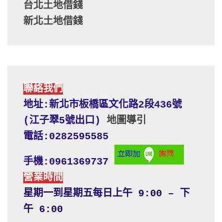
台北土地借錢
新北土地借錢
聯絡我們
地址:新北市板橋區文化路2段436號 
(江子翠5號出口) 
地圖導引
電話:0282595585
手機:0961369737
營業時間
星期一到星期五每日上午 9:00 – 下
午 6:00