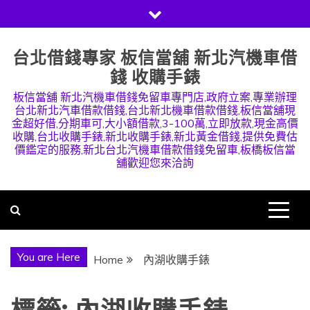
Skip
to
content
台北借錢專家 板信當舖 新北汽機車借
錢 收購手錶
板信當舖 新北汽機車借錢免留車專門店,政府立案,專業辦理
台北新北汽車借款借錢,台北新北機車借款借錢,板信當舖現
金超好借,分期車可,大小額借款,3-100萬,立即放款,現金高價
收購,台北收購手錶,新北收購手錶,新北黃金借錢,提供免費估
價鑑定的服務,新北台北汽機車借款借錢免留車,板橋板信當
舖歡迎您來洽詢
You are Here
Home
內湖收購手錶