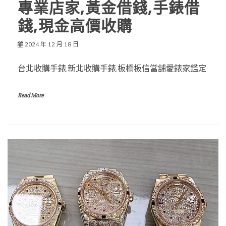
專業店家,黃金借錢,手錶借
錢,現金高價收購
2024 年 12 月 18 日
台北收購手錶,新北收購手錶,板橋板信當舖愛錶家鑑定
Read More