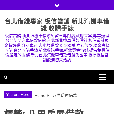
Skip
to
content
台北借錢專家 板信當舖 新北汽機車借
錢 收購手錶
板信當舖 新北汽機車借錢免留車專門店,政府立案,專業辦理
台北新北汽車借款借錢,台北新北機車借款借錢,板信當舖現
金超好借,分期車可,大小額借款,3-100萬,立即放款,現金高價
收購,台北收購手錶,新北收購手錶,新北黃金借錢,提供免費估
價鑑定的服務,新北台北汽機車借款借錢免留車,板橋板信當
舖歡迎您來洽詢
You are Here
Home
八里房屋借款