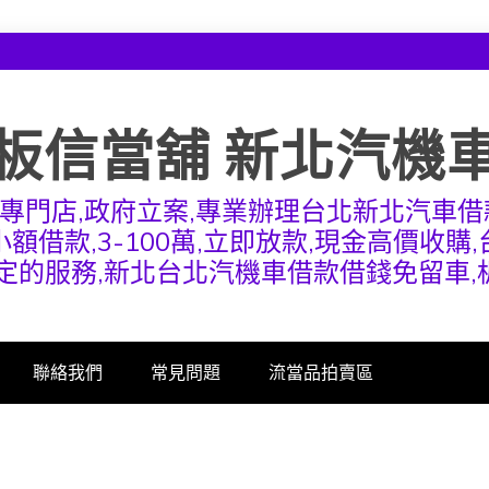
板信當舖 新北汽機
專門店,政府立案,專業辦理台北新北汽車借
額借款,3-100萬,立即放款,現金高價收購
定的服務,新北台北汽機車借款借錢免留車
聯絡我們
常見問題
流當品拍賣區