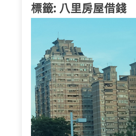
標籤:
八里房屋借錢