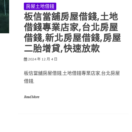
房屋土地借錢
板信當舖房屋借錢,土地
借錢專業店家,台北房屋
借錢,新北房屋借錢,房屋
二胎增貸,快速放款
2024 年 12 月 4 日
板信當舖房屋借錢,土地借錢專業店家,台北房屋
借錢,
Read More