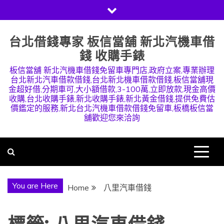
Skip
to
content
台北借錢專家 板信當舖 新北汽機車借
錢 收購手錶
板信當舖 新北汽機車借錢免留車專門店,政府立案,專業辦理
台北新北汽車借款借錢,台北新北機車借款借錢,板信當舖現
金超好借,分期車可,大小額借款,3-100萬,立即放款,現金高價
收購,台北收購手錶,新北收購手錶,新北黃金借錢,提供免費估
價鑑定的服務,新北台北汽機車借款借錢免留車,板橋板信當
舖歡迎您來洽詢
You are Here
Home
八里汽車借錢