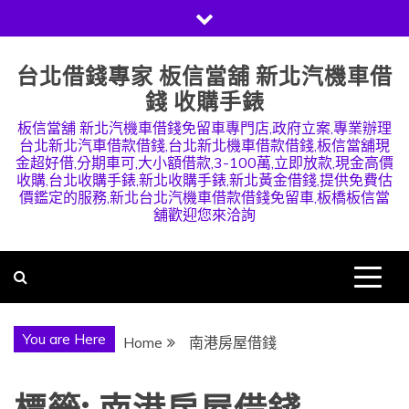
Skip
to
content
台北借錢專家 板信當舖 新北汽機車借
錢 收購手錶
板信當舖 新北汽機車借錢免留車專門店,政府立案,專業辦理
台北新北汽車借款借錢,台北新北機車借款借錢,板信當舖現
金超好借,分期車可,大小額借款,3-100萬,立即放款,現金高價
收購,台北收購手錶,新北收購手錶,新北黃金借錢,提供免費估
價鑑定的服務,新北台北汽機車借款借錢免留車,板橋板信當
舖歡迎您來洽詢
You are Here
Home
南港房屋借錢