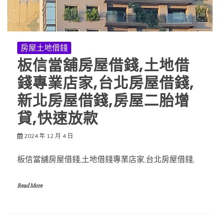
房屋土地借錢
板信當舖房屋借錢,土地借
錢專業店家,台北房屋借錢,
新北房屋借錢,房屋二胎增
貸,快速放款
2024 年 12 月 4 日
板信當舖房屋借錢,土地借錢專業店家,台北房屋借錢,
Read More