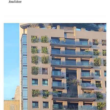
Read More