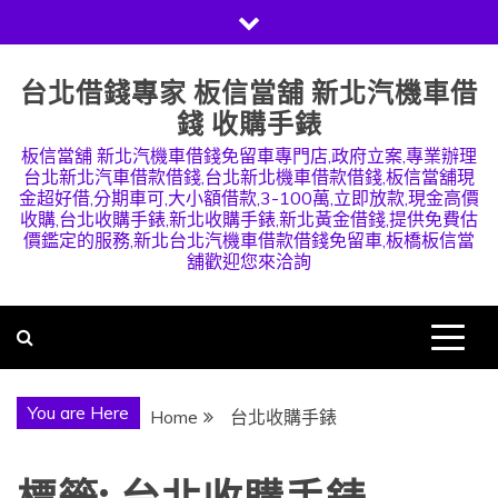
Skip
to
content
台北借錢專家 板信當舖 新北汽機車借
錢 收購手錶
板信當舖 新北汽機車借錢免留車專門店,政府立案,專業辦理
台北新北汽車借款借錢,台北新北機車借款借錢,板信當舖現
金超好借,分期車可,大小額借款,3-100萬,立即放款,現金高價
收購,台北收購手錶,新北收購手錶,新北黃金借錢,提供免費估
價鑑定的服務,新北台北汽機車借款借錢免留車,板橋板信當
舖歡迎您來洽詢
You are Here
Home
台北收購手錶