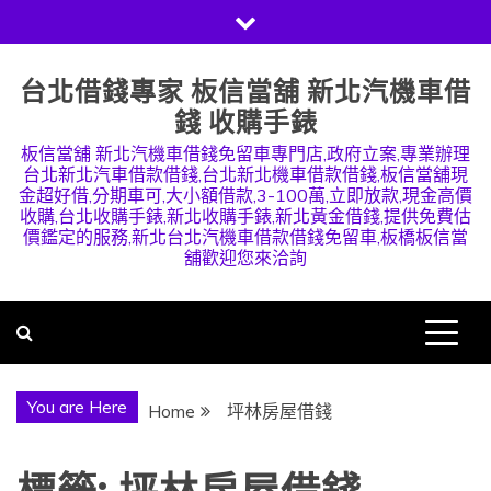
Skip
to
content
台北借錢專家 板信當舖 新北汽機車借
錢 收購手錶
板信當舖 新北汽機車借錢免留車專門店,政府立案,專業辦理
台北新北汽車借款借錢,台北新北機車借款借錢,板信當舖現
金超好借,分期車可,大小額借款,3-100萬,立即放款,現金高價
收購,台北收購手錶,新北收購手錶,新北黃金借錢,提供免費估
價鑑定的服務,新北台北汽機車借款借錢免留車,板橋板信當
舖歡迎您來洽詢
You are Here
Home
坪林房屋借錢