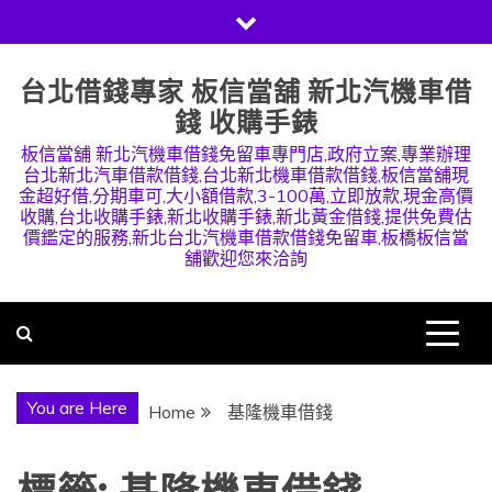
Skip
to
content
台北借錢專家 板信當舖 新北汽機車借
錢 收購手錶
板信當舖 新北汽機車借錢免留車專門店,政府立案,專業辦理
台北新北汽車借款借錢,台北新北機車借款借錢,板信當舖現
金超好借,分期車可,大小額借款,3-100萬,立即放款,現金高價
收購,台北收購手錶,新北收購手錶,新北黃金借錢,提供免費估
價鑑定的服務,新北台北汽機車借款借錢免留車,板橋板信當
舖歡迎您來洽詢
You are Here
Home
基隆機車借錢