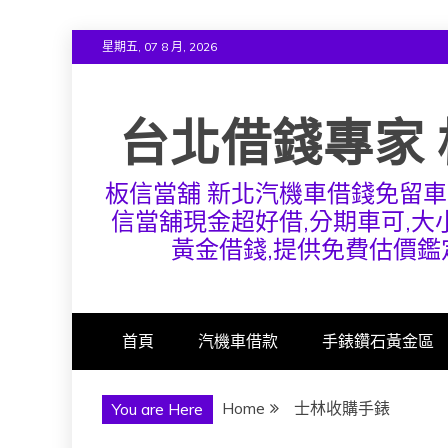
Skip
星期五, 07 8 月, 2026
to
content
台北借錢專家 
板信當舖 新北汽機車借錢免留車
信當舖現金超好借,分期車可,大小
黃金借錢,提供免費估價鑑
首頁
汽機車借款
手錶鑽石黃金區
Home
士林收購手錶
You are Here