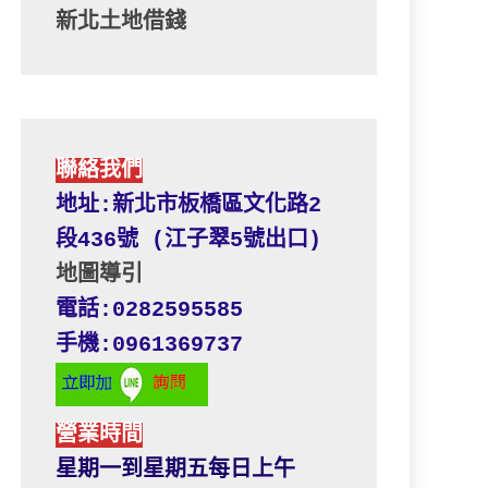
新北土地借錢
聯絡我們
地址:新北市板橋區文化路2
段436號 (江子翠5號出口) 
地圖導引
電話:0282595585
手機:0961369737
營業時間
星期一到星期五每日上午 