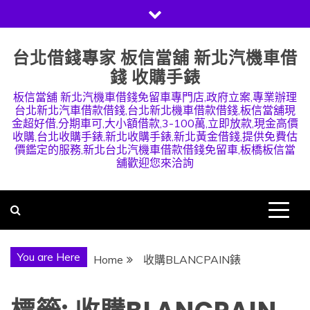
Skip
to
content
台北借錢專家 板信當舖 新北汽機車借
錢 收購手錶
板信當舖 新北汽機車借錢免留車專門店,政府立案,專業辦理
台北新北汽車借款借錢,台北新北機車借款借錢,板信當舖現
金超好借,分期車可,大小額借款,3-100萬,立即放款,現金高價
收購,台北收購手錶,新北收購手錶,新北黃金借錢,提供免費估
價鑑定的服務,新北台北汽機車借款借錢免留車,板橋板信當
舖歡迎您來洽詢
You are Here
Home
收購BLANCPAIN錶