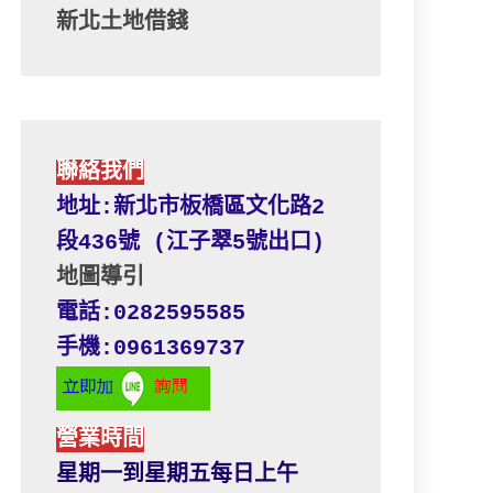
新北土地借錢
聯絡我們
地址:新北市板橋區文化路2
段436號 (江子翠5號出口) 
地圖導引
電話:0282595585
手機:0961369737
營業時間
星期一到星期五每日上午 