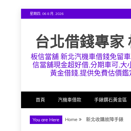
Skip
星期四, 06 8 月, 2026
to
content
台北借錢專家 
板信當舖 新北汽機車借錢免留車
信當舖現金超好借,分期車可,大小
黃金借錢,提供免費估價鑑
首頁
汽機車借款
手錶鑽石黃金區
Home
新北收購故障手錶
You are Here