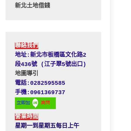
新北土地借錢
聯絡我們
地址:新北市板橋區文化路2
段436號 (江子翠5號出口) 
地圖導引
電話:0282595585
手機:0961369737
營業時間
星期一到星期五每日上午 