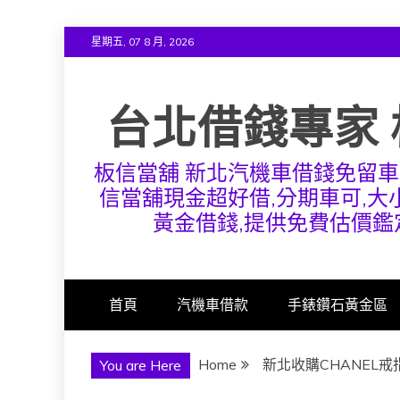
Skip
星期五, 07 8 月, 2026
to
content
台北借錢專家 
板信當舖 新北汽機車借錢免留車
信當舖現金超好借,分期車可,大小
黃金借錢,提供免費估價鑑
首頁
汽機車借款
手錶鑽石黃金區
Home
新北收購CHANEL戒
You are Here