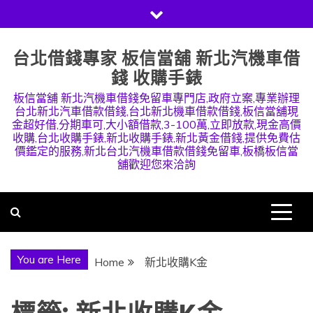
Skip
to
content
台北借錢專家 板信當舖 新北汽機車借
錢 收購手錶
板信當舖 新北汽機車借錢免留車專門店,政府立案,專業辦理
台北新北汽車借款借錢,台北新北機車借款借錢,板信當舖現
金超好借,分期車可,大小額借款,3-100萬,立即放款,現金高價
收購,台北收購手錶,新北收購手錶,新北黃金借錢,提供免費估
價鑑定的服務,新北台北汽機車借款借錢免留車,板橋板信當
舖歡迎您來洽詢
You are Here
Home
新北收購K金