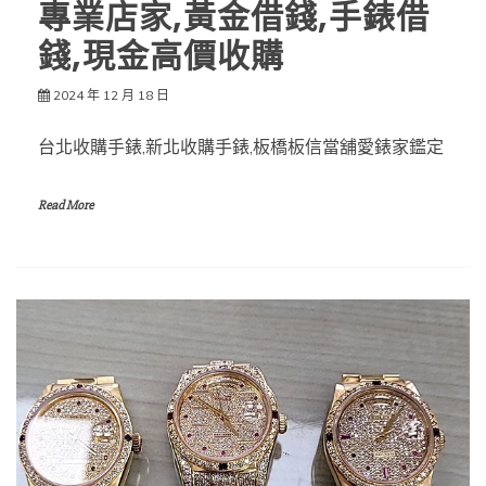
專業店家,黃金借錢,手錶借
錢,現金高價收購
2024 年 12 月 18 日
台北收購手錶,新北收購手錶,板橋板信當舖愛錶家鑑定
Read More