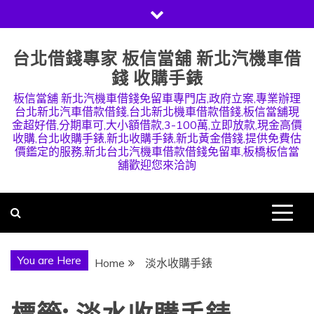
Skip
to
content
台北借錢專家 板信當舖 新北汽機車借
錢 收購手錶
板信當舖 新北汽機車借錢免留車專門店,政府立案,專業辦理
台北新北汽車借款借錢,台北新北機車借款借錢,板信當舖現
金超好借,分期車可,大小額借款,3-100萬,立即放款,現金高價
收購,台北收購手錶,新北收購手錶,新北黃金借錢,提供免費估
價鑑定的服務,新北台北汽機車借款借錢免留車,板橋板信當
舖歡迎您來洽詢
You are Here
Home
淡水收購手錶