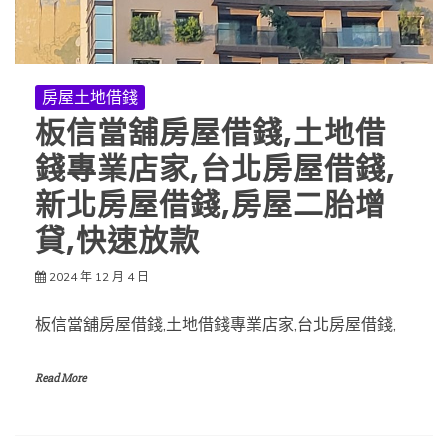
房屋土地借錢
板信當舖房屋借錢,土地借
錢專業店家,台北房屋借錢,
新北房屋借錢,房屋二胎增
貸,快速放款
2024 年 12 月 4 日
板信當舖房屋借錢,土地借錢專業店家,台北房屋借錢,
Read More