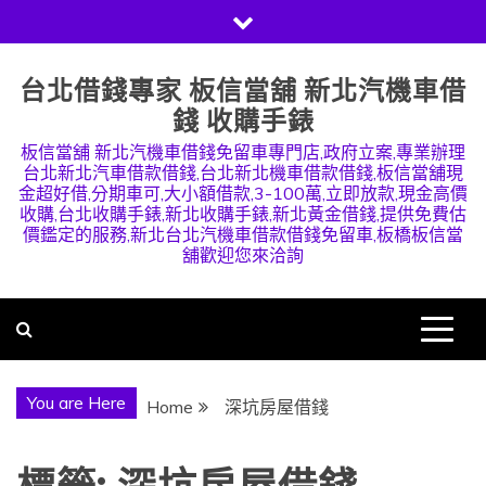
Skip
to
content
台北借錢專家 板信當舖 新北汽機車借
錢 收購手錶
板信當舖 新北汽機車借錢免留車專門店,政府立案,專業辦理
台北新北汽車借款借錢,台北新北機車借款借錢,板信當舖現
金超好借,分期車可,大小額借款,3-100萬,立即放款,現金高價
收購,台北收購手錶,新北收購手錶,新北黃金借錢,提供免費估
價鑑定的服務,新北台北汽機車借款借錢免留車,板橋板信當
舖歡迎您來洽詢
You are Here
Home
深坑房屋借錢