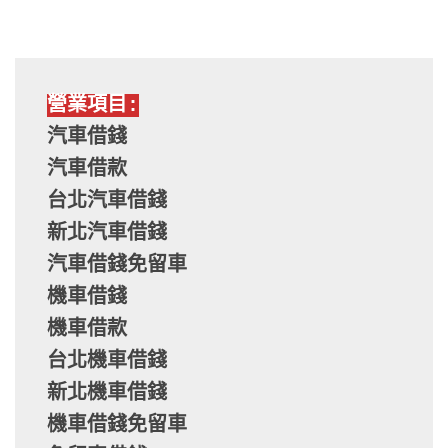
營業項目:
汽車借錢
汽車借款
台北汽車借錢
新北汽車借錢
汽車借錢免留車
機車借錢
機車借款
台北機車借錢
新北機車借錢
機車借錢免留車