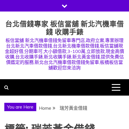
Skip
to
content
台北借錢專家 板信當舖 新北汽機車借
錢 收購手錶
板信當舖 新北汽機車借錢免留車專門店,政府立案,專業辦理
台北新北汽車借款借錢,台北新北機車借款借錢,板信當舖現
金超好借,分期車可,大小額借款,3-100萬,立即放款,現金高價
收購,台北收購手錶,新北收購手錶,新北黃金借錢,提供免費估
價鑑定的服務,新北台北汽機車借款借錢免留車,板橋板信當
舖歡迎您來洽詢
You are Here
Home
瑞芳黃金借錢