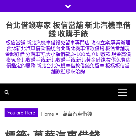
Skip
to
content
台北借錢專家 板信當舖 新北汽機車借
錢 收購手錶
板信當舖 新北汽機車借錢免留車專門店,政府立案,專業辦理
台北新北汽車借款借錢,台北新北機車借款借錢,板信當舖現
金超好借,分期車可,大小額借款,3-100萬,立即放款,現金高價
收購,台北收購手錶,新北收購手錶,新北黃金借錢,提供免費估
價鑑定的服務,新北台北汽機車借款借錢免留車,板橋板信當
舖歡迎您來洽詢
You are Here
Home
萬華汽車借錢