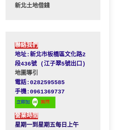
新北土地借錢
聯絡我們
地址:新北市板橋區文化路2
段436號 (江子翠5號出口) 
地圖導引
電話:0282595585
手機:0961369737
營業時間
星期一到星期五每日上午 