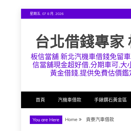
Skip
星期五, 07 8 月, 2026
to
content
台北借錢專家 
板信當舖 新北汽機車借錢免留車
信當舖現金超好借,分期車可,大小
黃金借錢,提供免費估價鑑
首頁
汽機車借款
手錶鑽石黃金區
Home
貢寮汽車借款
You are Here