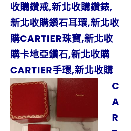
收購鑽戒,新北收購鑽錶,
新北收購鑽石耳環,新北收
購CARTIER珠寶,新北收
購卡地亞鑽石,新北收購
CARTIER手環
,新北收購
C
A
R