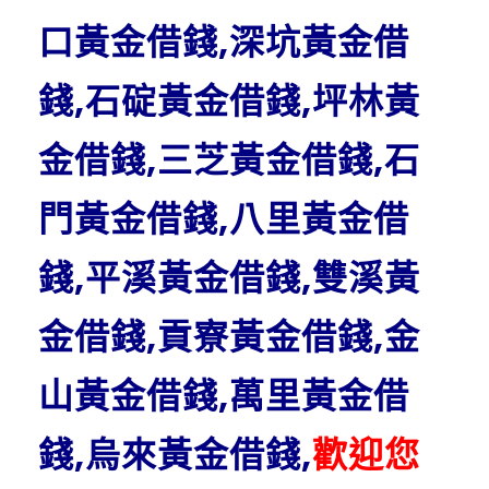
口黃金借錢,深坑黃金借
錢,石碇黃金借錢,坪林黃
金借錢,三芝黃金借錢,石
門黃金借錢,八里黃金借
錢,平溪黃金借錢,雙溪黃
金借錢,貢寮黃金借錢,金
山黃金借錢,萬里黃金借
錢,烏來黃金借錢,
歡迎您