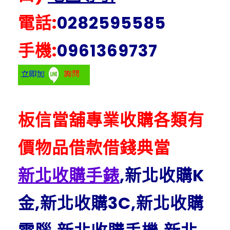
電話:
0282595585
手機:
0961369737
板信當舖專業收購各類有
價物品借款借錢典當
新北收購手錶
,新北收購K
金,新北收購3C,新北收購