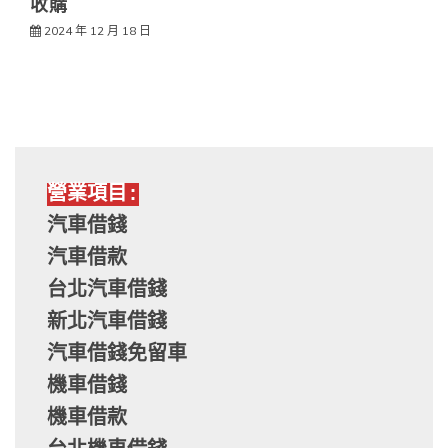
收購
2024 年 12 月 18 日
營業項目:
汽車借錢
汽車借款
台北汽車借錢
新北汽車借錢
汽車借錢免留車
機車借錢
機車借款