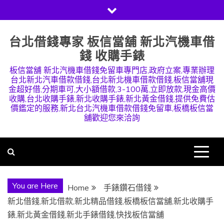
Skip
to
content
台北借錢專家 板信當舖 新北汽機車借
錢 收購手錶
板信當舖 新北汽機車借錢免留車專門店,政府立案,專業辦理
台北新北汽車借款借錢,台北新北機車借款借錢,板信當舖現
金超好借,分期車可,大小額借款,3-100萬,立即放款,現金高價
收購,台北收購手錶,新北收購手錶,新北黃金借錢,提供免費估
價鑑定的服務,新北台北汽機車借款借錢免留車,板橋板信當
舖歡迎您來洽詢
You are Here
Home
手錶鑽石借錢
新北借錢,新北借款,新北精品借錢,板橋板信當舖,新北收購手
錶,新北黃金借錢,新北手錶借錢,快找板信當舖