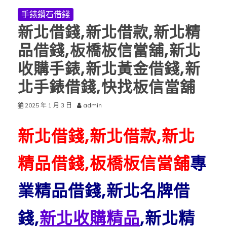
手錶鑽石借錢
新北借錢,新北借款,新北精
品借錢,板橋板信當舖,新北
收購手錶,新北黃金借錢,新
北手錶借錢,快找板信當舖
2025 年 1 月 3 日
admin
新北借錢,新北借款,新北
精品借錢,板橋板信當舖
專
業精品借錢,新北名牌借
錢,
新北收購精品
,新北精