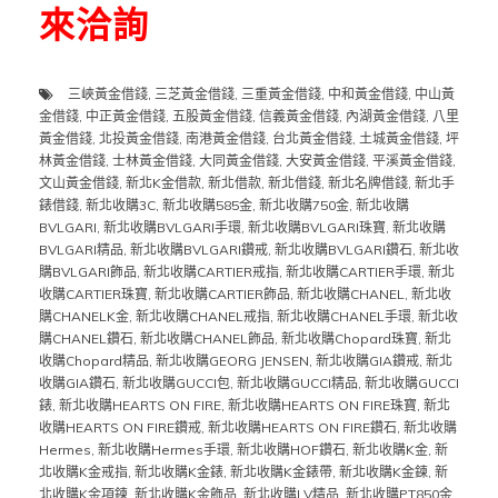
來洽詢
三峽黃金借錢
,
三芝黃金借錢
,
三重黃金借錢
,
中和黃金借錢
,
中山黃
金借錢
,
中正黃金借錢
,
五股黃金借錢
,
信義黃金借錢
,
內湖黃金借錢
,
八里
黃金借錢
,
北投黃金借錢
,
南港黃金借錢
,
台北黃金借錢
,
土城黃金借錢
,
坪
林黃金借錢
,
士林黃金借錢
,
大同黃金借錢
,
大安黃金借錢
,
平溪黃金借錢
,
文山黃金借錢
,
新北K金借款
,
新北借款
,
新北借錢
,
新北名牌借錢
,
新北手
錶借錢
,
新北收購3C
,
新北收購585金
,
新北收購750金
,
新北收購
BVLGARI
,
新北收購BVLGARI手環
,
新北收購BVLGARI珠寶
,
新北收購
BVLGARI精品
,
新北收購BVLGARI鑽戒
,
新北收購BVLGARI鑽石
,
新北收
購BVLGARI飾品
,
新北收購CARTIER戒指
,
新北收購CARTIER手環
,
新北
收購CARTIER珠寶
,
新北收購CARTIER飾品
,
新北收購CHANEL
,
新北收
購CHANELK金
,
新北收購CHANEL戒指
,
新北收購CHANEL手環
,
新北收
購CHANEL鑽石
,
新北收購CHANEL飾品
,
新北收購Chopard珠寶
,
新北
收購Chopard精品
,
新北收購GEORG JENSEN
,
新北收購GIA鑽戒
,
新北
收購GIA鑽石
,
新北收購GUCCI包
,
新北收購GUCCI精品
,
新北收購GUCCI
錶
,
新北收購HEARTS ON FIRE
,
新北收購HEARTS ON FIRE珠寶
,
新北
收購HEARTS ON FIRE鑽戒
,
新北收購HEARTS ON FIRE鑽石
,
新北收購
Hermes
,
新北收購Hermes手環
,
新北收購HOF鑽石
,
新北收購K金
,
新
北收購K金戒指
,
新北收購K金錶
,
新北收購K金錶帶
,
新北收購K金鍊
,
新
北收購K金項鍊
,
新北收購K金飾品
,
新北收購LV精品
,
新北收購PT850金
,