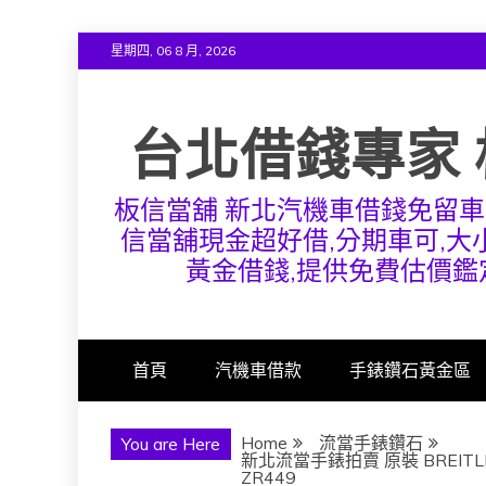
Skip
星期四, 06 8 月, 2026
to
content
台北借錢專家 
板信當舖 新北汽機車借錢免留車
信當舖現金超好借,分期車可,大小
黃金借錢,提供免費估價鑑
首頁
汽機車借款
手錶鑽石黃金區
Home
流當手錶鑽石
You are Here
新北流當手錶拍賣 原裝 BREITL
ZR449