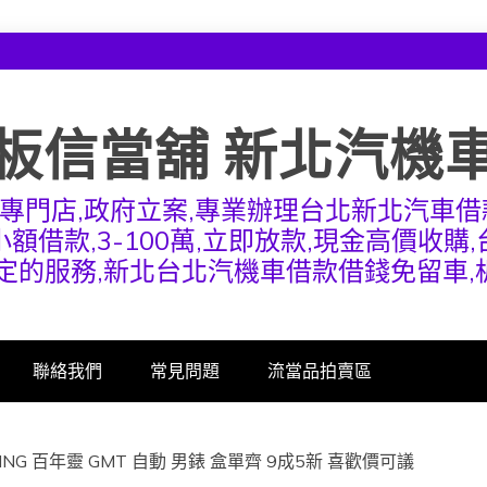
板信當舖 新北汽機
專門店,政府立案,專業辦理台北新北汽車借
額借款,3-100萬,立即放款,現金高價收購
定的服務,新北台北汽機車借款借錢免留車
聯絡我們
常見問題
流當品拍賣區
ING 百年靈 GMT 自動 男錶 盒單齊 9成5新 喜歡價可議