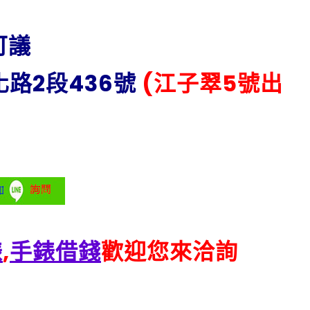
可議
路2段436號
(江子翠5號出
錶
,
手錶借錢
歡迎您來洽詢