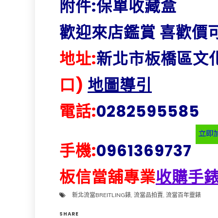
附件:保單收藏盒
歡迎來店鑑賞 喜歡價
地址:
新北市板橋區文化
口)
地圖導引
電話:
0282595585
手機:
0961369737
板信當舖專業
收購手
新北流當BREITLING錶
,
流當品拍賣
,
流當百年靈錶
SHARE