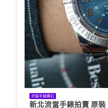
流當手錶鑽石
新北流當手錶拍賣 原裝 BR