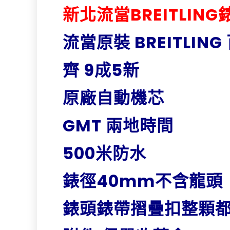
新北流當
BREITLI
流當原裝 BREITLIN
齊 9成5新
原廠自動機芯
GMT 兩地時間
500米防水
錶徑40mm不含龍頭
錶頭錶帶摺疊扣整顆都