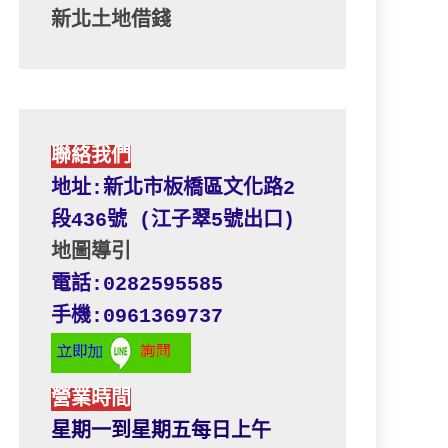
新北土地借錢
聯絡我們
地址:新北市板橋區文化路2
段436號 (江子翠5號出口) 
地圖導引
電話:0282595585
手機:0961369737
營業時間
星期一到星期五每日上午 